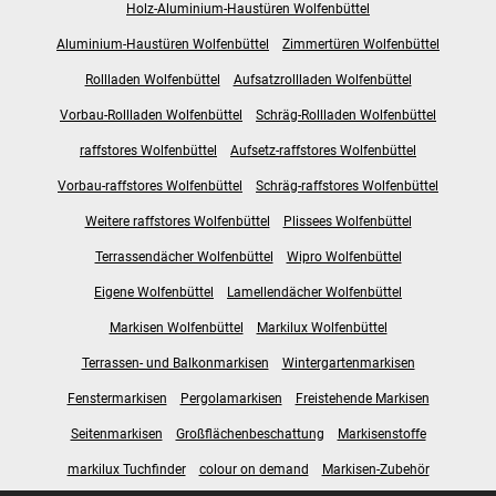
Holz-Aluminium-Haustüren Wolfenbüttel
Aluminium-Haustüren Wolfenbüttel
Zimmertüren Wolfenbüttel
Rollladen Wolfenbüttel
Aufsatzrollladen Wolfenbüttel
Vorbau-Rollladen Wolfenbüttel
Schräg-Rollladen Wolfenbüttel
raffstores Wolfenbüttel
Aufsetz-raffstores Wolfenbüttel
Vorbau-raffstores Wolfenbüttel
Schräg-raffstores Wolfenbüttel
Weitere raffstores Wolfenbüttel
Plissees Wolfenbüttel
Terrassendächer Wolfenbüttel
Wipro Wolfenbüttel
Eigene Wolfenbüttel
Lamellendächer Wolfenbüttel
Markisen Wolfenbüttel
Markilux Wolfenbüttel
Terrassen- und Balkonmarkisen
Wintergartenmarkisen
Fenstermarkisen
Pergolamarkisen
Freistehende Markisen
Seitenmarkisen
Großflächenbeschattung
Markisenstoffe
markilux Tuchfinder
colour on demand
Markisen-Zubehör