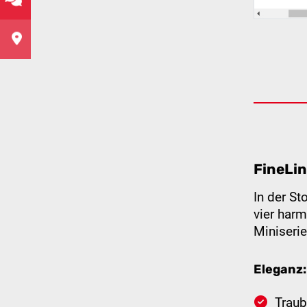
FineLi
In der St
vier har
Miniserie
Eleganz:
Traub