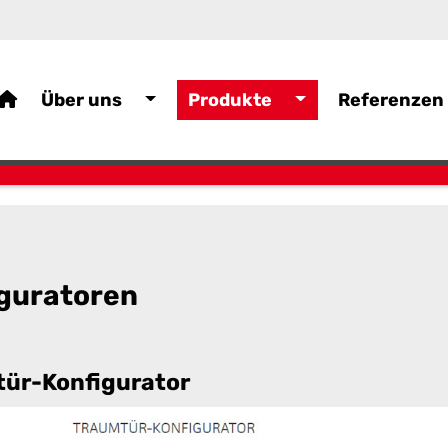
Über uns
Produkte
Referenzen
guratoren
ür-Konfigurator