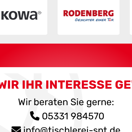
WIR IHR INTERESSE G
Wir beraten Sie gerne:
05331 984570
info@tischlerei-snt.de