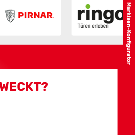
Markisen-Konfigurator
EWECKT?