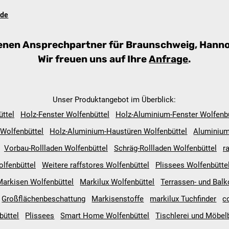
.de
hrenen Ansprechpartner für Braunschweig, Han
Wir freuen uns auf Ihre
Anfrage
.
Unser Produktangebot im Überblick:
üttel
Holz-Fenster Wolfenbüttel
Holz-Aluminium-Fenster Wolfenbü
Wolfenbüttel
Holz-Aluminium-Haustüren Wolfenbüttel
Aluminium
Vorbau-Rollladen Wolfenbüttel
Schräg-Rollladen Wolfenbüttel
r
olfenbüttel
Weitere raffstores Wolfenbüttel
Plissees Wolfenbütte
Markisen Wolfenbüttel
Markilux Wolfenbüttel
Terrassen- und Bal
Großflächenbeschattung
Markisenstoffe
markilux Tuchfinder
c
büttel
Plissees
Smart Home Wolfenbüttel
Tischlerei und Möbel