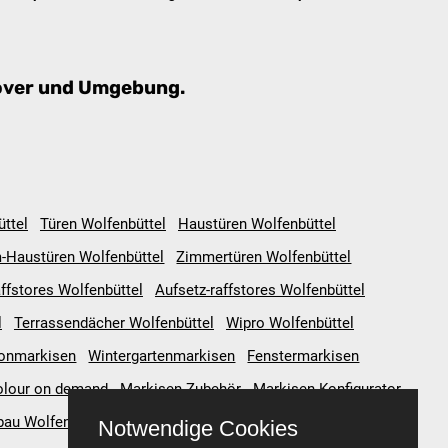
nover und Umgebung.
ttel
Türen Wolfenbüttel
Haustüren Wolfenbüttel
-Haustüren Wolfenbüttel
Zimmertüren Wolfenbüttel
affstores Wolfenbüttel
Aufsetz-raffstores Wolfenbüttel
l
Terrassendächer Wolfenbüttel
Wipro Wolfenbüttel
konmarkisen
Wintergartenmarkisen
Fenstermarkisen
olour on demand
Markisen-Zubehör
Markisen-Konfigurator
bau Wolfenbüttel
Konfiguratoren Wolfenbüttel
Notwendige Cookies